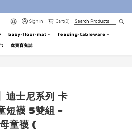
Sign in
Cart(0)
y
baby-floor-mat
feeding-tableware
ft
虎寶育兒誌
BUY NOW
】迪士尼系列 卡
短襪 5雙組 -
母童襪 (