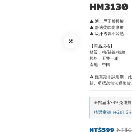
HM3130 
▲ 迪士尼正版授權
▲ 舒適柔軟防摩擦 
▲ 吸汗透氣不悶熱
【商品規格】
材質：棉/錦綸/氨綸
規格：五雙一組
產地：中國
⚠️ 鑑賞期非試用期
封、剪標恕無法退換貨
全館滿 $799 免運費 o
精選童襪 任2組 $499
NT$599
NT$6