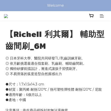
全館滿 $799 免運費 (僅提供台灣本島區域，外島地區請洽客服) 
Welcome
全館滿 $799 免運費 (僅提供台灣本島區域，外島地區請洽客服) 
【Richell 利其爾】 輔助型
齒間刷_6M
◎ 日本牙科大學、醫院共同研發TLI乳齒訓練牙刷。
◎ 依月齡挑選最適合指套刷、乳齒刷、輔助齒間刷。
◎ 獨特矽膠前擋設計，漸進式讓孩子習慣刷牙。
◎ 不易滑落的弧度造型自然握感出力
●尺寸：1.7x1.5x14.3 cm
●材質：聚丙烯 耐熱120℃ / 熱可塑性彈性體 耐熱120℃ / 尼龍
●適用年齡：6個月以上
●產地：中國
注意事項：衛生商品經拆封恕無法退換貨