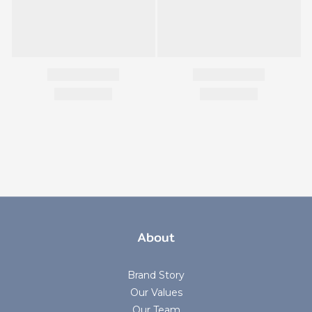
About
Brand Story
Our Values
Our Team