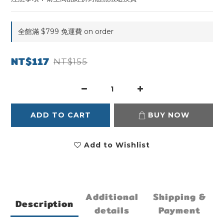
全館滿 $799 免運費 on order
NT$117
NT$155
ADD TO CART
BUY NOW
Add to Wishlist
Additional
Shipping &
Description
details
Payment