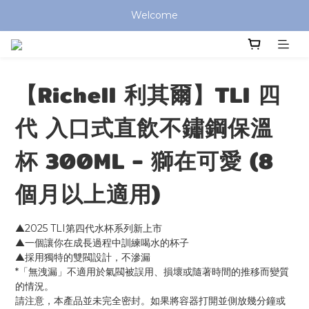
全館滿 $799 免運費 (僅提供台灣本島區域，外島地區請洽客服) 
Welcome
全館滿 $799 免運費 (僅提供台灣本島區域，外島地區請洽客服) 
【Richell 利其爾】TLI 四
代 入口式直飲不鏽鋼保溫
杯 300ML - 獅在可愛 (8
個月以上適用)
▲2025 TLI第四代水杯系列新上市
▲一個讓你在成長過程中訓練喝水的杯子
▲採用獨特的雙閥設計，不滲漏 
*「無洩漏」不適用於氣閥被誤用、損壞或隨著時間的推移而變質
的情況。
請注意，本產品並未完全密封。如果將容器打開並側放幾分鐘或