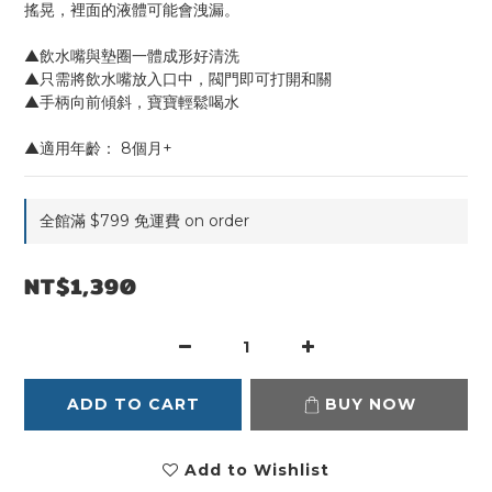
搖晃，裡面的液體可能會洩漏。
▲飲水嘴與墊圈一體成形好清洗
▲只需將飲水嘴放入口中，閥門即可打開和關
▲手柄向前傾斜，寶寶輕鬆喝水
▲適用年齡： 8個月+
全館滿 $799 免運費 on order
NT$1,390
ADD TO CART
BUY NOW
Add to Wishlist