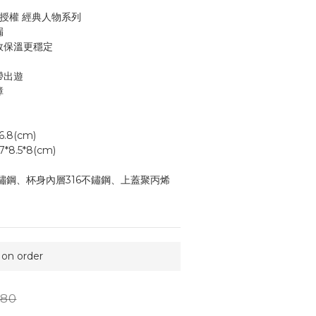
版授權 經典人物系列 
漏
效保溫更穩定
帶出遊
障
 ±21*6.8(cm)
： ±22.7*8.5*8(cm)
鏽鋼、杯身內層316不鏽鋼、上蓋聚丙烯
n order
80