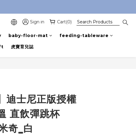
Sign in
Cart(0)
y
baby-floor-mat
feeding-tableware
ft
虎寶育兒誌
BUY NOW
】迪士尼正版授權
溫 直飲彈跳杯
_米奇_白