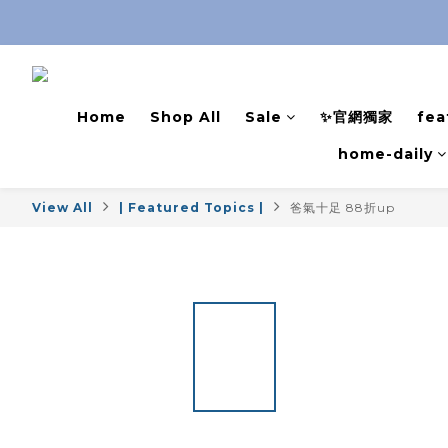
Home
Shop All
Sale
✨官網獨家
fea
home-daily
View All
| Featured Topics |
爸氣十足 88折up