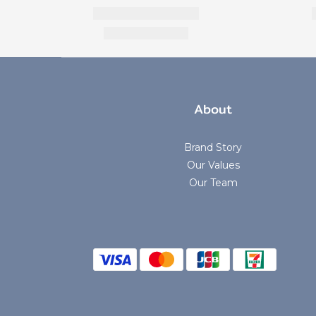
About
Brand Story
Our Values
Our Team