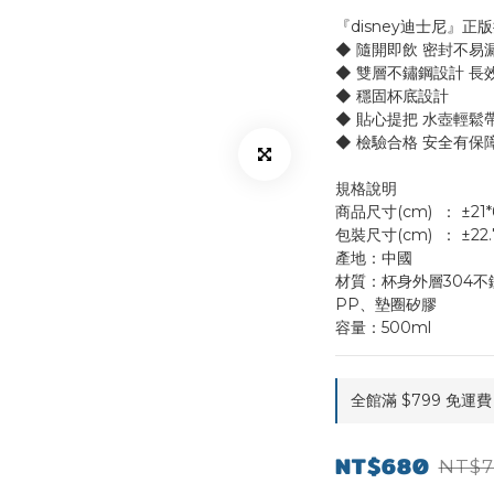
『disney迪士尼』正
◆ 隨開即飲 密封不易
◆ 雙層不鏽鋼設計 長
◆ 穩固杯底設計
◆ 貼心提把 水壺輕鬆
◆ 檢驗合格 安全有保
規格說明
商品尺寸(cm)	：
包裝尺寸(cm)	
產地：中國
材質：杯身外層304不
PP、墊圈矽膠
容量：500ml
全館滿 $799 免運費 o
NT$680
NT$7