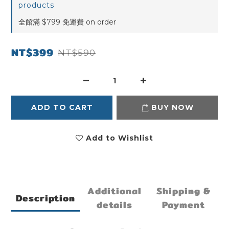
products
全館滿 $799 免運費 on order
NT$399
NT$590
ADD TO CART
BUY NOW
Add to Wishlist
Additional
Shipping &
Description
details
Payment