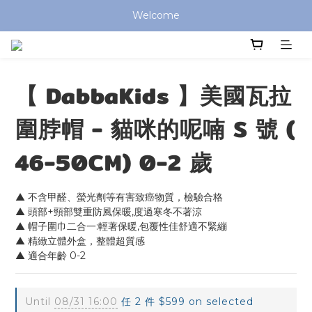
全館滿 $799 免運費 (僅提供台灣本島區域，外島地區請洽客服) 
Welcome
全館滿 $799 免運費 (僅提供台灣本島區域，外島地區請洽客服) 
【 DabbaKids 】美國瓦拉
圍脖帽 - 貓咪的呢喃 S 號 (
46-50CM) 0-2 歲
▲ 不含甲醛、螢光劑等有害致癌物質，檢驗合格
▲ 頭部+頸部雙重防風保暖,度過寒冬不著涼
▲ 帽子圍巾二合一:輕著保暖,包覆性佳舒適不緊繃
▲ 精緻立體外盒，整體超質感
▲ 適合年齡 0-2
Until
08/31 16:00
任 2 件 $599 on selected