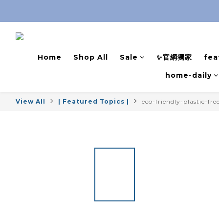
Home
Shop All
Sale
✨官網獨家
fea
home-daily
View All
| Featured Topics |
eco-friendly-plastic-fre