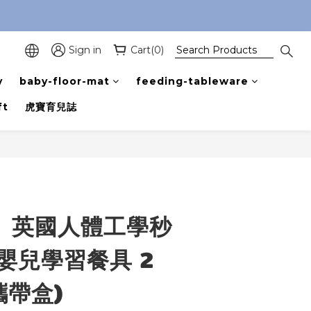
Sign in
Cart(0)
y
baby-floor-mat
feeding-tableware
ft
虎寶育兒誌
BUY NOW
l】英國人體工學秒
 嬰兒學習餐具 2
攜帶盒)