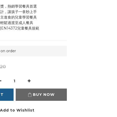
大獎，熱銷學習餐具首選
設計，讓孩子一拿秒上手
自主進食的兒童學習餐具
，輕鬆過渡至成人餐具
EN14372兒童餐具規範
n order
20
RT
BUY NOW
Add to Wishlist