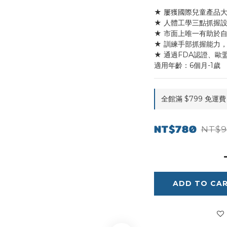
★ 屢獲國際兒童產品
★ 人體工學三點抓握
★ 市面上唯一有助於
★ 訓練手部抓握能力
★ 通過FDA認證、歐盟
適用年齡：6個月-1歲
全館滿 $799 免運費 o
NT$780
NT$9
ADD TO CA