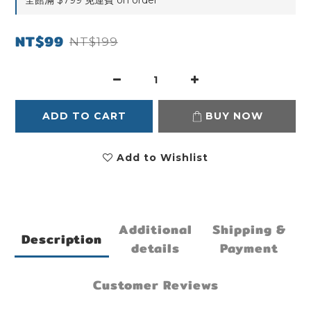
全館滿 $799 免運費 on order
NT$99
NT$199
ADD TO CART
BUY NOW
Add to Wishlist
Additional
Shipping &
Description
details
Payment
Customer Reviews