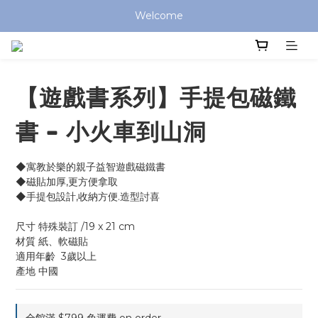
全館滿 $799 免運費 (僅提供台灣本島區域，外島地區請洽客服) 
Welcome
全館滿 $799 免運費 (僅提供台灣本島區域，外島地區請洽客服) 
【遊戲書系列】手提包磁鐵
書 - 小火車到山洞
◆寓教於樂的親子益智遊戲磁鐵書
◆磁貼加厚,更方便拿取
◆手提包設計,收納方便.造型討喜
尺寸	特殊裝訂 /19 x 21 cm
材質 紙、軟磁貼
適用年齡	3歲以上
產地 中國