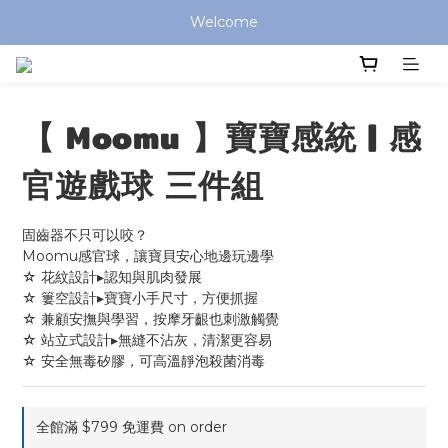
全館滿 $799 免運費 (僅提供台灣本島區域，外島地區請洽客服) 
Welcome
全館滿 $799 免運費 (僅提供台灣本島區域，外島地區請洽客服) 
【 Moomu 】寶寶感統 | 感
官遊戲球 三件組
固齒器不只可以咬？
Moomu感官球，讓寶貝安心地邊玩邊學
☆ 花紋設計▸認知與肌肉發展
☆ 簍空設計▸寶寶小手尺寸，方便抓握
☆ 兼顧安撫與學習，按摩牙齦也刺激觸覺
☆ 站立式設計▸無縫不沾灰，清潔更容易
☆ 安全無毒矽膠，可高溫靜泡殺菌消毒
全館滿 $799 免運費 on order