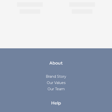
About
Brand Story
Our Values
Our Team
Help