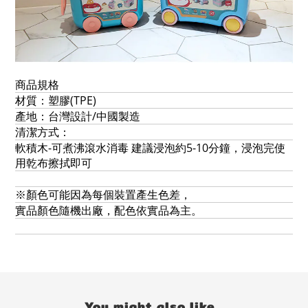
商品規格
材質：塑膠(TPE)
產地：台灣設計/中國製造
清潔方式：
軟積木-可煮沸滾水消毒 建議浸泡約5-10分鐘，浸泡完使
用乾布擦拭即可
※顏色可能因為每個裝置產生色差，
實品顏色隨機出廠，配色依實品為主。
You might also like...