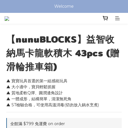
全館滿 $799 免運費 (僅提供台灣本島區域，外島地區請洽客服) 
Welcome
全館滿 $799 免運費 (僅提供台灣本島區域，外島地區請洽客服) 
【nunuBLOCKS】益智收
納馬卡龍軟積木 43pcs (贈
滑輪推車箱)
▲ 寶寶玩具首選的第一組感統玩具
▲ 大小適中，寶貝輕鬆抓握
▲ 質地柔軟Q彈、圓潤邊角設計
▲ 一體成形，結構簡單，清潔無死角
▲ ST檢驗合格，可使用高溫消毒(切勿放入鍋水烹煮)
全館滿 $799 免運費 on order