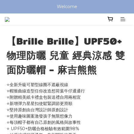
全館滿 $799 免運費 (僅提供台灣本島區域，外島地區請洽客服) 
Welcome
全館滿 $799 免運費 (僅提供台灣本島區域，外島地區請洽客服) 
【Brille Brille】UPF50+
物理防曬 兒童 經典涼感 雙
面防曬帽 - 麻吉熊熊
⭐全新升級可塑型線圈不遮蔽視線
⭐帽簷曲線造型任你改造想荷葉牛仔通通行
⭐附贈精美紙卡禮盒包裝送禮自用兩相宜
⭐新增彈力星星扣使鬆緊調節更滑順
⭐堅持原創由台灣設計師原創設計
⭐使用趣味圖案激發孩子無限想像力
⭐每頂帽子都有自己原創的風格與故事性
⭐ UPF50+防曬合格檢驗有效範圍98%