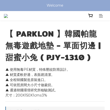
全館滿 $799 免運費 (僅提供台灣本島區域，外島地區請洽客服) 
Welcome
全館滿 $799 免運費 (僅提供台灣本島區域，外島地區請洽客服) 
【 PARKLON 】韓國帕龍
無毒遊戲地墊 - 單面切邊 |
甜蜜小兔 ( PJY-1310 )
▲ 使用無毒PE材質，特殊壓紋防滑設計。
▲ 材質柔軟舒適，表面易清潔。
▲ 全程韓國製造原裝進口。
▲ 可依照房間大小尺寸做裁切。
▲ 通過韓國環境研究所檢驗測試。
尺寸：200X150X1cm±3%