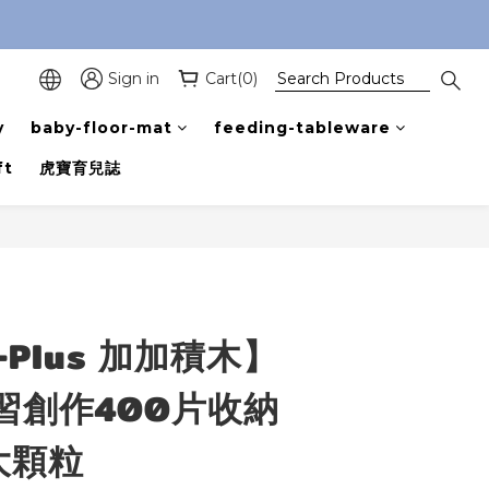
Sign in
Cart(0)
y
baby-floor-mat
feeding-tableware
ft
虎寶育兒誌
s-Plus 加加積木】
習創作400片收納
G大顆粒