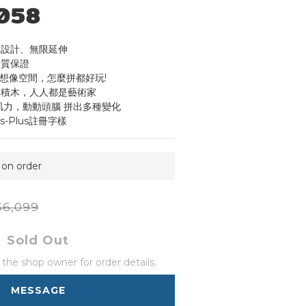
058
單設計、無限延伸
品質保證
體想像空間，怎麼拼都好玩!
意積木，人人都是藝術家
肌力，動動頭腦 拼出多種變化
s-Plus註冊字樣
n order
6,099
Sold Out
he shop owner for order details.
MESSAGE