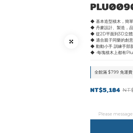
PLU009
◆ 基本造型積木，簡
◆ 丹麥設計、製造，
◆ 從2D平面到3D立
◆ 適合親子同樂的創
◆ 動動小手 訓練手部
◆ ‧每塊積木上都有Plu
全館滿 $799 免運費 o
NT$5,184
NT$
Please message t