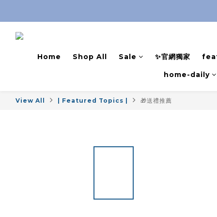
Home
Shop All
Sale
✨官網獨家
fea
home-daily
View All
| Featured Topics |
🎁送禮推薦