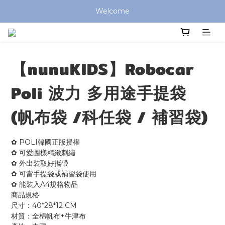
全館滿 $799 免運費 (僅提供台灣本島區域，外島地區請洽客服) 
Welcome
全館滿 $799 免運費 (僅提供台灣本島區域，外島地區請洽客服) 
【nunuKIDS】Robocar
Poli 波力 多用途手提袋
(帆布袋 /科任袋 / 補習袋)
✿ POLI韓國正版授權
✿ 可愛圖樣精緻刺繡 
✿ 外出裝取好攜帶
✿ 可當手提袋或補習袋使用
✿ 能裝入A4規格物品
商品規格
尺寸：40*28*12 CM
材質：全棉帆布+牛津布 