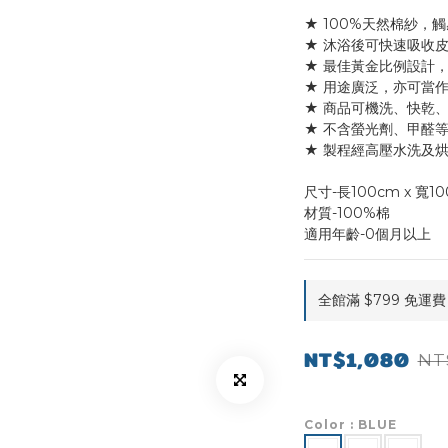
★ 100%天然棉紗，
★ 沐浴後可快速吸收
★ 最佳黃金比例設計
★ 用途廣泛，亦可當
★ 商品可機洗、快乾
★ 不含螢光劑、甲醛
★ 製程經高壓水洗及
尺寸-長100cm x 寬1
材質-100%棉 
適用年齡-0個月以上
全館滿 $799 免運費 o
NT$1,080
NT
Color
: BLUE