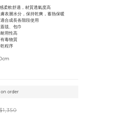
觸感柔軟舒適，材質透氣度高
皮膚表層水分，保持乾爽，蓄熱保暖
，適合成長各階段使用
作蓋毯、包巾
、耐用性高
等有毒物質
烘乾程序
00cm
n order
$1,350