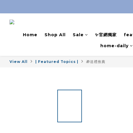
Home
Shop All
Sale
✨官網獨家
fea
home-daily
View All
| Featured Topics |
🎁送禮推薦