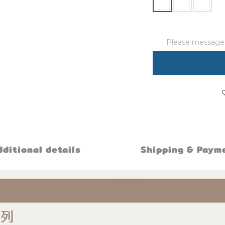
Please message t
ditional details
Shipping & Paym