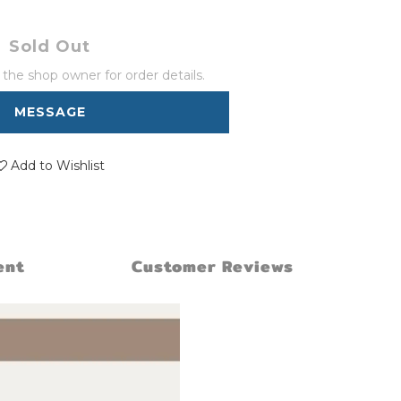
Sold Out
he shop owner for order details.
MESSAGE
Add to Wishlist
ent
Customer Reviews