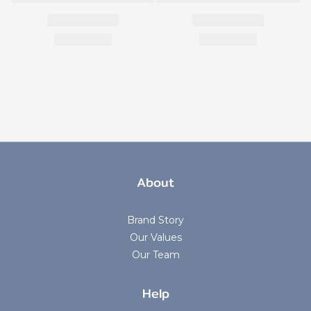
About
Brand Story
Our Values
Our Team
Help