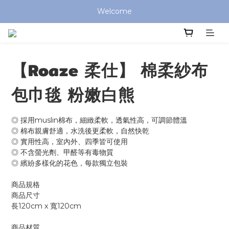
Welcome
全館滿 $799 免運費 (僅提供台灣本島區域，外島地區請洽客服) 
全館滿 $799 免運費 (僅提供台灣本島區域，外島地區請洽客服) 
【Roaze 柔仕】 棉柔紗布
包巾毯 粉嫩白熊
◎ 採用muslin棉布，細緻柔軟，透氣性高，可調節體溫
◎ 棉布親膚舒適，水洗後更柔軟，自然快乾
◎ 實用性高，室內外、四季皆可使用
◎ 不含螢光劑、甲醛等有毒物質
◎ 繽紛多樣化的花色，每款獨立包裝
商品規格
商品尺寸
長120cm x 寬120cm
商品材質