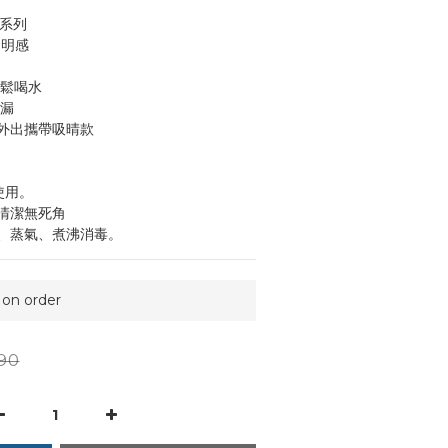
彩系列
透明感
輕鬆喝水
易漏
外出攜帶吸晴款
使用。
清潔無死角
、蒸氣、煮沸消毒。
n order
90