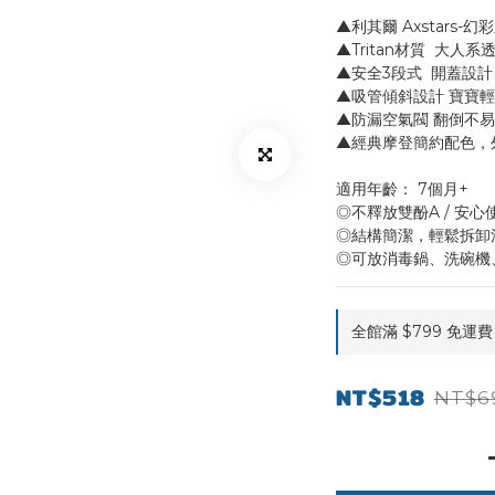
▲利其爾 Axstars-幻
▲Tritan材質  大人系
▲安全3段式  開蓋設計
▲吸管傾斜設計 寶寶
▲防漏空氣閥 翻倒不
▲經典摩登簡約配色，
適用年齡： 7個月+
◎不釋放雙酚A / 安心
◎結構簡潔，輕鬆拆卸
◎可放消毒鍋、洗碗機
全館滿 $799 免運費 o
NT$518
NT$6