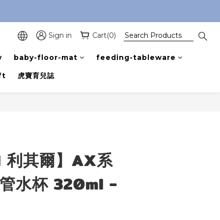
Sign in
Cart(0)
y
baby-floor-mat
feeding-tableware
ft
虎寶育兒誌
BUY NOW
ll 利其爾】AX系
水杯 320ml -