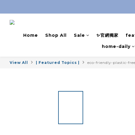
Home
Shop All
Sale
✨官網獨家
fea
home-daily
View All
| Featured Topics |
eco-friendly-plastic-fre