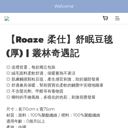
全館滿 $799 免運費 (僅提供台灣本島區域，外島地區請洽客服) 
Welcome
全館滿 $799 免運費 (僅提供台灣本島區域，外島地區請洽客服) 
【Roaze 柔仕】舒眠豆毯
(厚) | 叢林奇遇記
◎ 送禮首選，每款獨立包裝
◎ 絨毛面料柔軟舒適，保暖蓄熱不著涼
◎ 肌膚觸摸顆粒豆毯，產生感官刺激，助於腦部發展
◎ 舒適兼具保暖，幫助寶寶在柔軟的觸覺中安穩地睡著
◎ 不含螢光劑、甲醛等有毒物質
◎ 獨特的手繪風格，多樣化的色彩，刺激視覺發展
尺寸：長110cm x 寬75cm
材質：面料：100%聚酯纖維 / 裡料：100%聚酯纖維
適用年齡：0個月以上
產地：中國