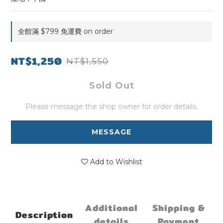
全館滿 $799 免運費 on order
NT$1,250
NT$1,550
Sold Out
Please message the shop owner for order details.
MESSAGE
Add to Wishlist
Additional
Shipping &
Description
details
Payment