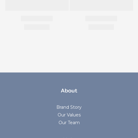
About
Brand Story
Our Values
Our Team