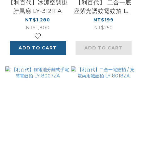
【利百代】冰涼空調掛
【利百代】 二合一底
脖風扇 LY-3121FA
座紫光誘蚊電蚊拍 LY-
8009ZA
NT$1,280
NT$199
NT$1,800
NT$250
ADD TO CART
ADD TO CART