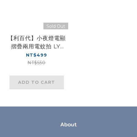
Sold Out
【利百代】小夜燈電顯
摺疊兩用電蚊拍 LY-
8021ZA
NT$499
NT$550
ADD TO CART
About