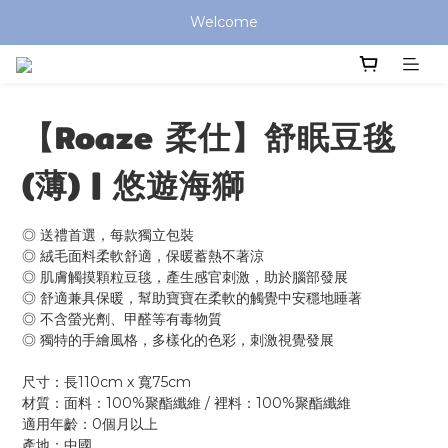
全館滿 $799 免運費 (僅提供台灣本島區域，外島地區請洽客服) 
Welcome
全館滿 $799 免運費 (僅提供台灣本島區域，外島地區請洽客服) 
【Roaze 柔仕】舒眠豆毯
(薄) | 悠遊海獅
◎ 送禮首選，每款獨立包裝
◎ 絨毛面料柔軟舒適，保暖蓄熱不著涼
◎ 肌膚觸摸顆粒豆毯，產生感官刺激，助於腦部發展
◎ 舒適兼具保暖，幫助寶寶在柔軟的觸覺中安穩地睡著
◎ 不含螢光劑、甲醛等有毒物質
◎ 獨特的手繪風格，多樣化的色彩，刺激視覺發展
尺寸：長110cm x 寬75cm
材質：面料：100%聚酯纖維 / 裡料：100%聚酯纖維
適用年齡：0個月以上
產地：中國