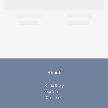
About
Brand Story
Our Values
Our Team