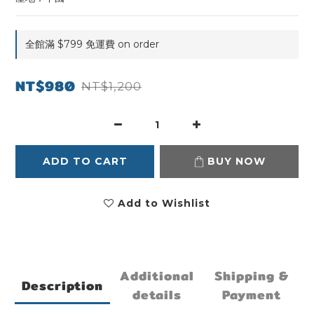
全館滿 $799 免運費 on order
NT$980
NT$1,200
ADD TO CART
BUY NOW
Add to Wishlist
Additional
Shipping &
Description
details
Payment