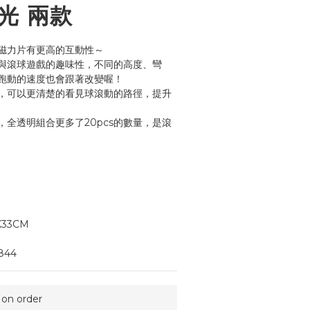
螢光 兩款
磁力片有更高的互動性～
與滾球遊戲的趣味性，不同的高度、彎
跑動的速度也會跟著改變喔！
，可以更清楚的看見球滾動的路徑，提升
全透明組合更多了20pcs的數量，是滾
X33CM
844
n order