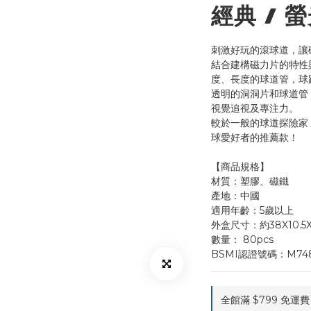
經典 / 
刺激好玩的滾球道，讓
結合建構磁力片的特性
度、長度的球道管，球
透明的洞洞片和球道管
視覺追視及專注力。
較於一般的球道探險家，
球愛好者的推薦款！
【商品規格】
材質：塑膠、磁鐵
產地：中國
適用年齡：5歲以上
外盒尺寸：約38X10.5
數量： 80pcs
BSMI認證號碼：M74
全館滿 $799 免運費 o