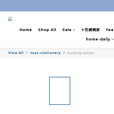
Home
Shop All
Sale
✨官網獨家
fea
home-daily
View All
toys-stationery
building-blocks