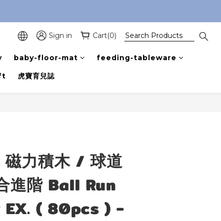
Sign in
Cart(0)
y
baby-floor-mat
feeding-tableware
ft
虎寶育兒誌
BUY NOW
】磁力積木 / 球道
階 Ball Run
 EX. ( 80pcs ) -