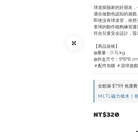
球道探險家的好朋友，
適合做顏色認知的遊戲
即使沒有球道管，依然
拿球的動作能夠練習運
符合兒童安全設計，質
【商品規格】
◍重量：0.15 kg
◍外盒尺寸：9*8*8 c
＃配件加購 ＃滾球遊戲
全館滿 $799 免運費 o
MLTL磁力積木 | 熱銷
NT$320