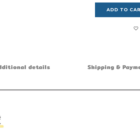
ADD TO CA
ditional details
Shipping & Paym