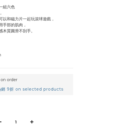
一組六色
，
可以和磁力片一起玩滾球遊戲，
用手部的肌肉，
感木質圓滑不刮手。
m
n order
 9折 on selected products