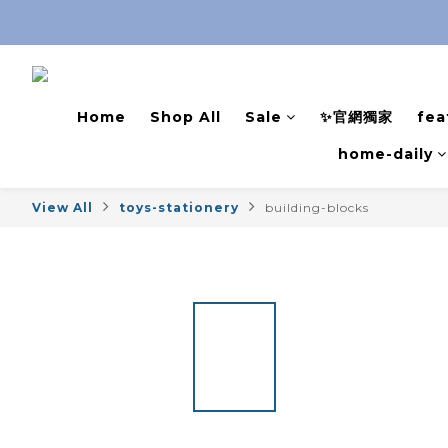
Home
Shop All
Sale
✨官網獨家
fea
home-daily
View All
toys-stationery
building-blocks