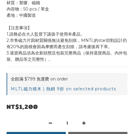
材質：塑膠、磁鐵
內容物：50 pcs / 單盒
產地：中國製造
【注意事項】
1.請務必在大人監督下讓孩子使用本產品。
2.市售磁力片因材質關係無法避免刮痕，MNTL的star切割設計仍
有20%的面積會因為摩擦而產生刮痕，請考慮後再下單。
3.退貨商品須為全新狀態且包裝完整商品（保持退貨商品、內外包
裝、贈品等之完整性）。
全館滿 $799 免運費 on order
MLTL磁力積木 | 熱銷 9折 on selected products
NT$1,200