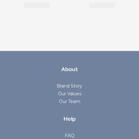
About
Brand Story
Our Values
Our Team
Help
FAQ