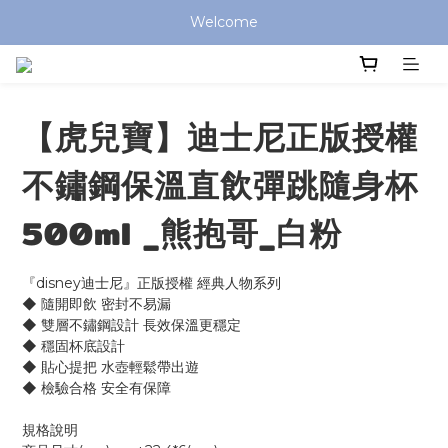
全館滿 $799 免運費 (僅提供台灣本島區域，外島地區請洽客服) 
Welcome
全館滿 $799 免運費 (僅提供台灣本島區域，外島地區請洽客服) 
【虎兒寶】迪士尼正版授權
不鏽鋼保溫直飲彈跳隨身杯
500ml _熊抱哥_白粉
『disney迪士尼』正版授權 經典人物系列 
◆ 隨開即飲 密封不易漏
◆ 雙層不鏽鋼設計 長效保溫更穩定
◆ 穩固杯底設計
◆ 貼心提把 水壺輕鬆帶出遊
◆ 檢驗合格 安全有保障
規格說明