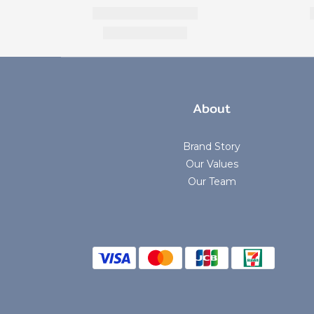
About
Brand Story
Our Values
Our Team