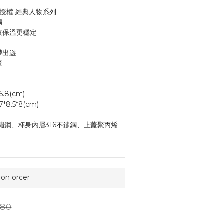
版授權 經典人物系列 
漏
效保溫更穩定
帶出遊
障
 ±21*6.8(cm)
： ±22.7*8.5*8(cm)
鏽鋼、杯身內層316不鏽鋼、上蓋聚丙烯
n order
80