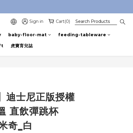
Sign in
Cart(0)
y
baby-floor-mat
feeding-tableware
ft
虎寶育兒誌
BUY NOW
】迪士尼正版授權
溫 直飲彈跳杯
_米奇_白