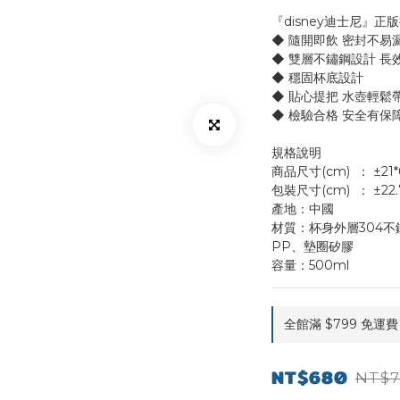
『disney迪士尼』正
◆ 隨開即飲 密封不易
◆ 雙層不鏽鋼設計 長
◆ 穩固杯底設計
◆ 貼心提把 水壺輕鬆
◆ 檢驗合格 安全有保
規格說明
商品尺寸(cm)	：
包裝尺寸(cm)	
產地：中國
材質：杯身外層304不
PP、墊圈矽膠
容量：500ml
全館滿 $799 免運費 o
NT$680
NT$7