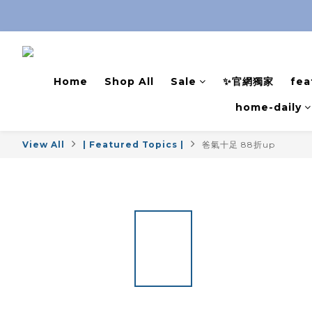
Home
Shop All
Sale
✨官網獨家
fea
home-daily
View All
| Featured Topics |
爸氣十足 88折up