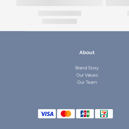
About
Brand Story
Our Values
Our Team