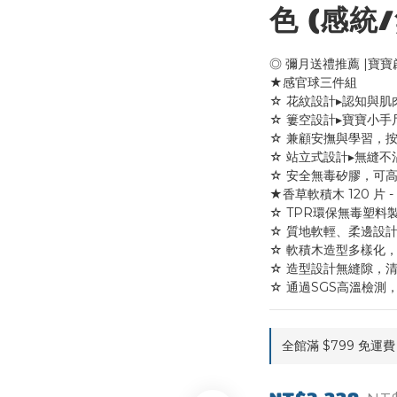
色 (感統
◎ 彌月送禮推薦 |寶寶
★感官球三件組
☆ 花紋設計▸認知與肌
☆ 簍空設計▸寶寶小手
☆ 兼顧安撫與學習，
☆ 站立式設計▸無縫
☆ 安全無毒矽膠，可
★香草軟積木 120 片 
☆ TPR環保無毒塑料
☆ 質地軟輕、柔邊設
☆ 軟積木造型多樣化
☆ 造型設計無縫隙，
☆ 通過SGS高溫檢測
全館滿 $799 免運費 o