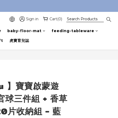
Sign in
Cart(0)
y
baby-floor-mat
feeding-tableware
ft
虎寶育兒誌
BUY NOW
mu 】寶寶啟蒙遊
感官球三件組 + 香草
20片收納組 - 藍