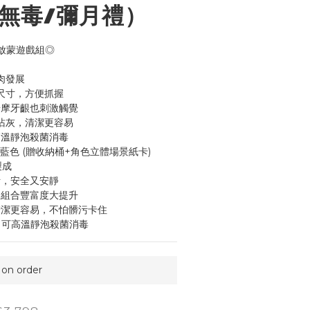
/無毒/彌月禮）
啟蒙遊戲組◎ 
肉發展
尺寸，方便抓握
按摩牙齦也刺激觸覺
不沾灰，清潔更容易
高溫靜泡殺菌消毒
- 藍色 (贈收納桶+角色立體場景紙卡)
製成
計，安全又安靜
，組合豐富度大提升
清潔更容易，不怕髒污卡住
，可高溫靜泡殺菌消毒
n order