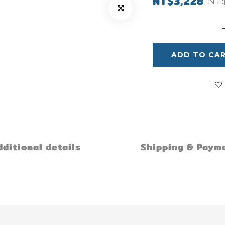
NT$3,228
NT$
ADD TO CA
ditional details
Shipping & Paym