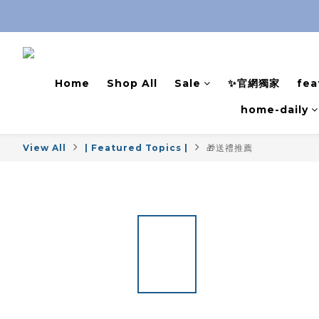
Home
Shop All
Sale
✨官網獨家
fea
home-daily
View All
| Featured Topics |
🎁送禮推薦