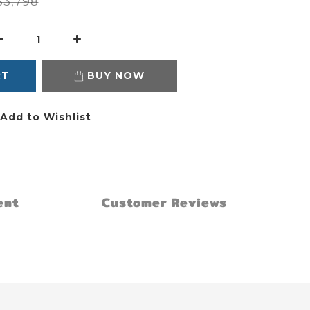
3,798
RT
BUY NOW
Add to Wishlist
ent
Customer Reviews