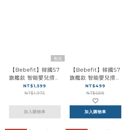
售完
【Bebefit】韓國S7
【Bebefit】韓國S7
旗艦款 智能嬰兒揹帶
旗艦款 智能嬰兒揹帶
配件 - 嬰兒墊 (適合
配件 - 頭枕口水巾 (折
NT$1,599
NT$499
0~8個月使用) (折疊腰
疊腰凳)
NT$1,975
NT$688
凳)
加入購物車
加入購物車