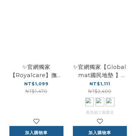
✨官網獨家
✨官網獨家【Global
【Royalcare】撫育
mat國民地墊 】
人氣組 | 曼哈頓探險球
X【Roaze柔仕】XPE
NT$1,099
NT$1,111
固齒器 + 歡樂手搖鈴
經典款雙面摺疊墊 +
NT$1,470
NT$2,400
十件組 (附收納盒 款式
濕紙巾隨身包 30 包
隨機)
(15抽) 禮包組
看其他 2 個選項
加入購物車
加入購物車