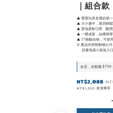
｜組合款
▲ 寶寶玩具首選的第
▲ 大小適中，寶貝輕
▲ 質地柔軟Q彈、圓
▲ 一體成形，結構簡
▲ ST檢驗合格，可使
※ 產品內所附動物公
     請避免讓小孩放
全店，全館滿 $799
NT$2,088
NT
會員獨享
NT$1,550