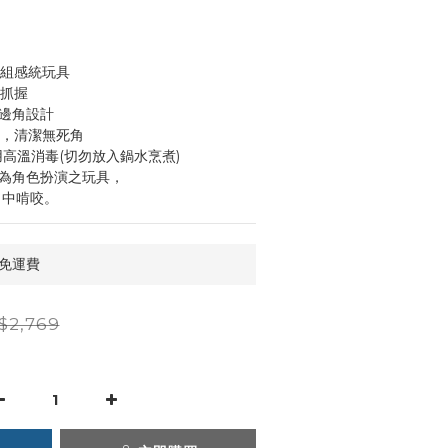
一組感統玩具
鬆抓握
潤邊角設計
單，清潔無死角
用高溫消毒(切勿放入鍋水烹煮)
仔為角色扮演之玩具，
入口中啃咬。
 免運費
$2,769