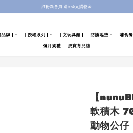
全館滿 $799 免運費 (僅提供台灣本島區域，外島地區請洽客服) 
註冊新會員 送$66元購物金
全館滿 $799 免運費 (僅提供台灣本島區域，外島地區請洽客服) 
選品牌 |
| 授權系列 |
| 文玩具館 |
防護地墊
哺食餐
彌月賀禮
虎寶育兒誌
【nunu
軟積木 7
動物公仔 8