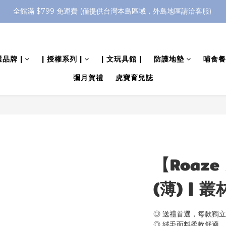
全館滿 $799 免運費 (僅提供台灣本島區域，外島地區請洽客服) 
註冊新會員 送$66元購物金
全館滿 $799 免運費 (僅提供台灣本島區域，外島地區請洽客服) 
選品牌 |
| 授權系列 |
| 文玩具館 |
防護地墊
哺食餐
彌月賀禮
虎寶育兒誌
【Roaz
(薄) | 
◎ 送禮首選，每款獨
◎ 絨毛面料柔軟舒適