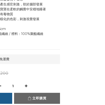
，產生感官刺激，助於腦部發展
助寶寶在柔軟的觸覺中安穩地睡著
等有毒物質
多樣化的色彩，刺激視覺發展
5cm
纖維 / 裡料：100%聚酯纖維
 免運費
,200
立即購買