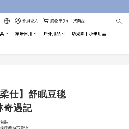
會員登入
購物車(0)
具
家居日用
戶外用品
幼兒園 | 小學用品
立即購買
e 柔仕】舒眠豆毯
叢林奇遇記
立包裝
，保暖蓄熱不著涼