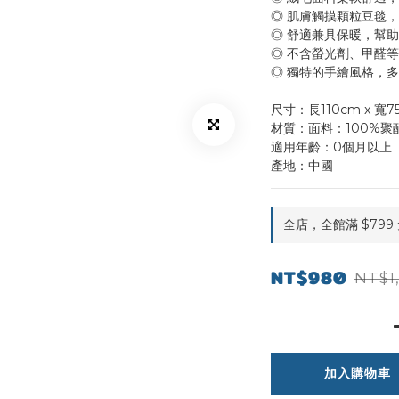
◎ 肌膚觸摸顆粒豆毯
◎ 舒適兼具保暖，幫
◎ 不含螢光劑、甲醛
◎ 獨特的手繪風格，
尺寸：長110cm x 寬7
材質：面料：100%聚酯
適用年齡：0個月以上
產地：中國
全店，全館滿 $799
NT$980
NT$1
加入購物車