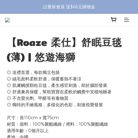
全館滿 $799 免運費 (僅提供台灣本島區域，外島地區請洽客服) 
註冊新會員 送$66元購物金
全館滿 $799 免運費 (僅提供台灣本島區域，外島地區請洽客服) 
【Roaze 柔仕】舒眠豆毯
(薄) | 悠遊海獅
◎ 送禮首選，每款獨立包裝
◎ 絨毛面料柔軟舒適，保暖蓄熱不著涼
◎ 肌膚觸摸顆粒豆毯，產生感官刺激，助於腦部發展
◎ 舒適兼具保暖，幫助寶寶在柔軟的觸覺中安穩地睡著
◎ 不含螢光劑、甲醛等有毒物質
◎ 獨特的手繪風格，多樣化的色彩，刺激視覺發展
尺寸：長110cm x 寬75cm
材質：面料：100%聚酯纖維 / 裡料：100%聚酯纖維
適用年齡：0個月以上
產地：中國