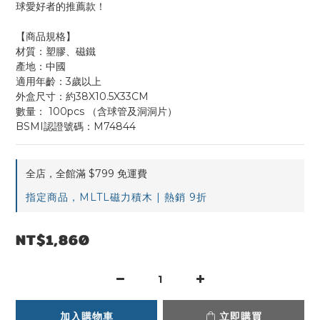
球愛好者的推薦款！
【商品規格】
材質：塑膠、磁鐵
產地：中國
適用年齡：3歲以上
外盒尺寸：約38X10.5X33CM
數量： 100pcs （含球管及洞洞片）
BSMI認證號碼：M74844
全店，全館滿 $799 免運費
指定商品，MLTL磁力積木 | 熱銷 9折
NT$1,860
加入購物車
立即購買