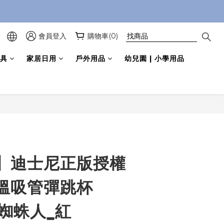
會員登入
購物車(0)
具
家居日用
戶外用品
幼兒園 | 小學用品
立即購買
】迪士尼正版授權
溫吸管彈跳杯
_蜘蛛人_紅