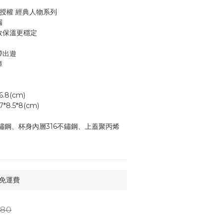
版授權 經典人物系列 
漏
效保溫更穩定
帶出遊
障
 ±21*6.8(cm)
： ±22.7*8.5*8(cm)
鏽鋼、杯身內層316不鏽鋼、上蓋聚丙烯
 免運費
80