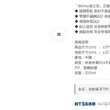
『disney迪士尼』正
◆ 隨開即飲 密封不易
◆ 雙層不鏽鋼設計 長
◆ 穩固杯底設計
◆ 貼心提把 水壺輕鬆
◆ 檢驗合格 安全有保
規格說明
商品尺寸(cm)	：
包裝尺寸(cm)	
產地：中國
材質：杯身外層304不
PP、墊圈矽膠
容量：500ml
全店，全館滿 $799
NT$680
NT$7