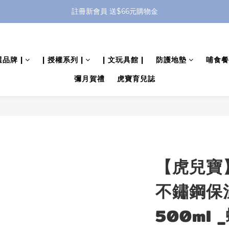
全館滿 $799 免運費 (僅提供台灣本島區域，外島地區請洽客服) 
註冊新會員 送$66元購物金
全館滿 $799 免運費 (僅提供台灣本島區域，外島地區請洽客服) 
選品牌 |
| 授權系列 |
| 文玩具館 |
防護地墊
哺食餐
彌月賀禮
虎寶育兒誌
【虎兒寶
不鏽鋼保
500ml 