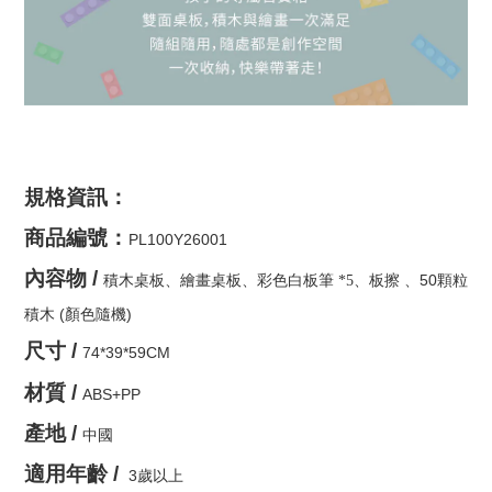
規格資訊
：
商品編號：
PL100Y26001
內容物
/
積木桌板、繪畫桌板、彩色
白板筆
、板擦
、
50
*5
顆粒
(顏色隨機)
積木
尺寸
/
74*39*59CM
材質
/
ABS+PP
產地
/
中國
適用年齡
/
3
歲以上