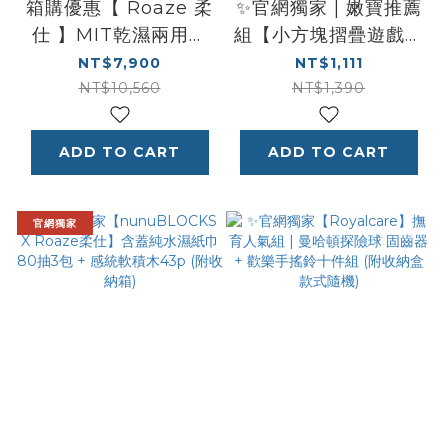
箱購優惠【 Roaze 柔
✨官網獨家 | 嫩寶推薦
仕 】MIT乾濕兩用多
組【小方塊摺疊遊戲墊
用途布巾 | 洗澡巾 50
+MIT乾濕兩用布巾
NT$7,900
NT$1,111
片 X 88 盒
+矽膠盒+濕紙巾隨身
NT$10,560
NT$1,390
包】
ADD TO CART
ADD TO CART
官網獨家