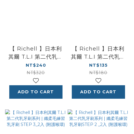
【 Richell 】日本利
【 Richell 】日本利
其爾 T.L.I 第二代乳牙
其爾 T.L.I 第二代乳牙
刷系列 | 矽膠・纖柔毛
刷系列 | 纖柔毛練習乳
NT$240
NT$135
寶寶用乳牙刷組合
牙刷 STEP 4_2入 (附
NT$320
NT$180
護喉環) 18個月
ADD TO CART
ADD TO CART