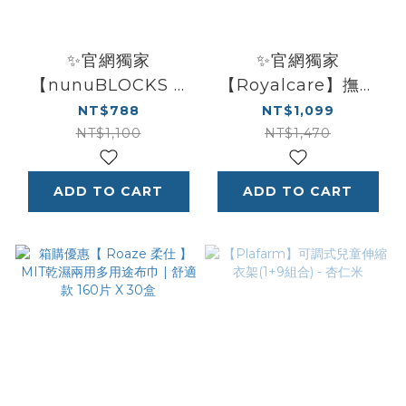
✨官網獨家
✨官網獨家
【nunuBLOCKS X
【Royalcare】撫育
Roaze柔仕】含蓋純
人氣組 | 曼哈頓探險球
NT$788
NT$1,099
水濕紙巾80抽3包 +
固齒器 + 歡樂手搖鈴
NT$1,100
NT$1,470
感統軟積木43p (附收
十件組 (附收納盒 款式
納箱)
隨機)
ADD TO CART
ADD TO CART