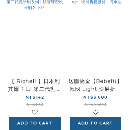
【 Richell 】日本利
送購物金【Bebefit】
其爾 T.L.I 第二代乳牙
韓國 Light 快展折疊
刷系列 | 矽膠練習乳牙
腰凳 - 海軍藍
NT$142
NT$3,680
刷 STEP1
NT$190
NT$4,600
ADD TO CART
ADD TO CART