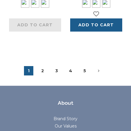
ADD TO CART
ADD TO CART
1
2
3
4
5
About
Brand Story
Our Values