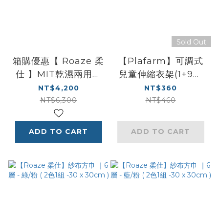
Sold Out
箱購優惠【 Roaze 柔
【Plafarm】可調式
仕 】MIT乾濕兩用多
兒童伸縮衣架(1+9組
用途布巾 | 舒適款 160
合) - 杏仁米
NT$4,200
NT$360
片 X 30盒
NT$6,300
NT$460
ADD TO CART
ADD TO CART