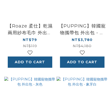
【Roaze 柔仕】乾濕
【PUPPING】韓國寵
兩用紗布毛巾 外出攜
物攜帶包 外出包 - 粉
帶精巧組
色
NT$79
NT$3,780
NT$119
NT$4,180
ADD TO CART
ADD TO CART