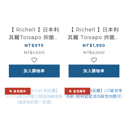
【 Richell 】日本利
【 Richell 】日本利
其爾Toisapo 抑菌輔
其爾 Toisapo 抑菌三
助便座 | 學習上廁所好
階段訓練便器 | 戒尿布
NT$975
NT$1,950
幫手
的第一首選
NT$1,300
NT$2,600
加入購物車
加入購物車
會員獨享
會員獨享