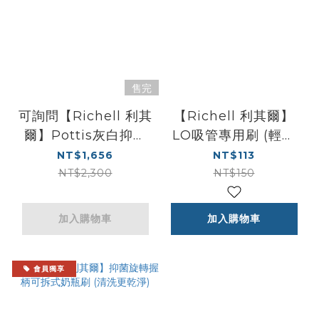
售完
可詢問【Richell 利其
【Richell 利其爾】
爾】Pottis灰白抑菌
LO吸管專用刷 (輕輕
三階段訓練便器(戒尿
鬆鬆清洗吸管內髒汙)
NT$1,656
NT$113
布的第一首選)
NT$2,300
NT$150
加入購物車
加入購物車
會員獨享